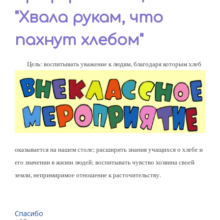
"Хвала рукам, что
пахнут хлебом"
Цель:
воспитывать уважение к людям, благодаря которым хлеб
оказывается на нашем столе;
расширить знания учащихся о хлебе и
его значении в жизни людей;
воспитывать чувство хозяина своей
земли, непримиримое отношение к расточительству.
Спасибо